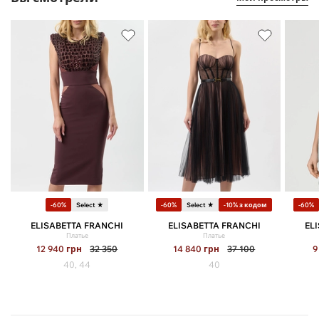
-60%
Select ★
-60%
Select ★
-10% з кодом
-60%
ELISABETTA FRANCHI
ELISABETTA FRANCHI
EL
Платье
Платье
12 940
грн
32 350
14 840
грн
37 100
9
40, 44
40