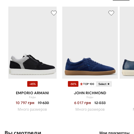
TOP 100
-45%
-50%
Select ★
EMPORIO ARMANI
JOHN RICHMOND
Кеды
Кеды
10 797
грн
19 630
6 017
грн
12 033
Много размеров
Много размеров
Вы смотрели
Мои просмотры