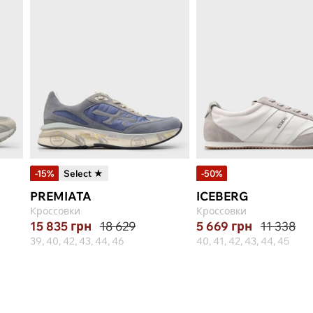
-15%
Select ★
-50%
PREMIATA
ICEBERG
Кроссовки
Кроссовки
15 835
грн
18 629
5 669
грн
11 338
39, 40, 42, 43, 44, 46
40, 41, 42, 43, 44, 45