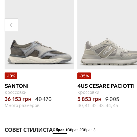
-10%
-35%
SANTONI
4US CESARE PACIOTTI
Кроссовки
Кроссовки
36 153
грн
40 170
5 853
грн
9 005
Много размеров
40, 41, 42, 43, 44, 45
СОВЕТ СТИЛИСТА
Образ 1
Образ 2
Образ 3