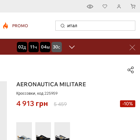
PROMO
02
11
04
29
дней
часов
минут
секунд
AERONAUTICA MILITARE
Кроссовки, код
225959
4 913
грн
-10%
5 459