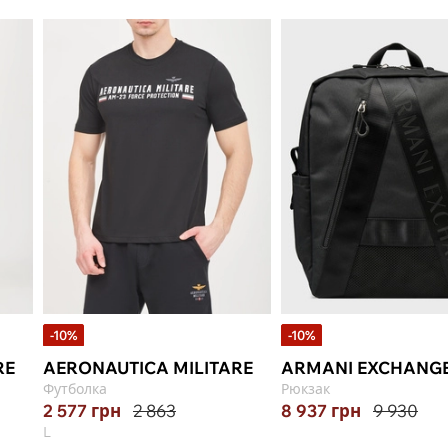
-10%
-10%
RE
AERONAUTICA MILITARE
ARMANI EXCHANG
Футболка
Рюкзак
2 577
грн
2 863
8 937
грн
9 930
L