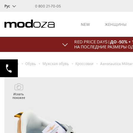
Рус
0 800 21-70-05
NEW
ЖЕНЩИНЫ
RED PRICE DAYS |
ДО -50% +
НА ПОСЛЕДНИЕ РАЗМЕРЫ О
Главная
Обувь
Мужская обувь
Кроссовки
Aeronautica Milita
Искать
похожее