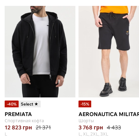
-40%
Select ★
-15%
PREMIATA
AERONAUTICA MILITA
Спортивная кофта
Шорты
12 823
грн
21 371
3 768
грн
4 433
L
L, XL, 2XL, 3XL