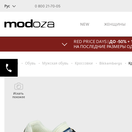
Рус
0 800 21-70-05
NEW
ЖЕНЩИНЫ
RED PRICE DAYS |
ДО -50% +
НА ПОСЛЕДНИЕ РАЗМЕРЫ О
Главная
Обувь
Мужская обувь
Кроссовки
Bikkembergs
К
Искать
похожее