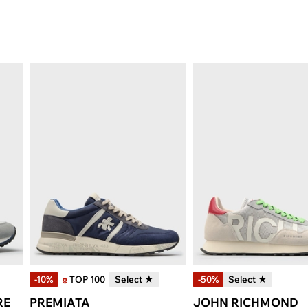
-10%
TOP 100
Select ★
-50%
Select ★
RE
PREMIATA
JOHN RICHMOND