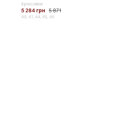
Кроссовки
Кроссовки
5 284
грн
5 871
4 532
грн
5 665
40, 41, 44, 45, 46
40, 41, 42, 43, 44