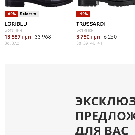
-60%
Select ★
-40%
LORIBLU
TRUSSARDI
Ботинки
Ботинки
13 587
грн
33 968
3 750
грн
6 250
36, 37.5
38, 39, 40, 41
ЭКСКЛЮ
ПРЕДЛО
ДЛЯ ВАС