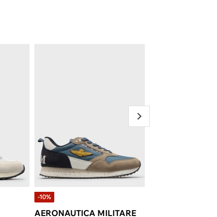
-10%
-20%
AERONAUTICA MILITARE
ARMATA DI MA