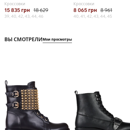
Кроссовки
Кроссовки
15 835
грн
18 629
8 065
грн
8 961
39, 40, 42, 43, 44, 46
40, 41, 42, 43, 44, 45
ВЫ СМОТРЕЛИ
Мои просмотры