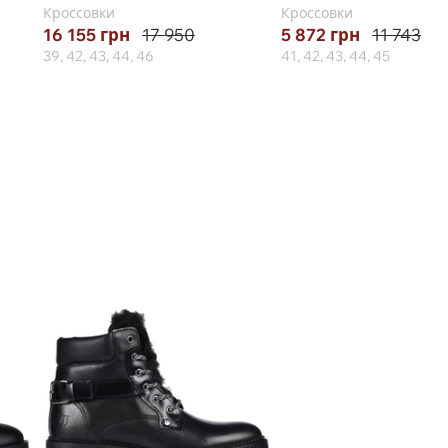
Кроссовки
Кроссовки
16 155
грн
17 950
5 872
грн
11 743
39, 42, 43, 44, 46
41, 42, 43, 44, 45