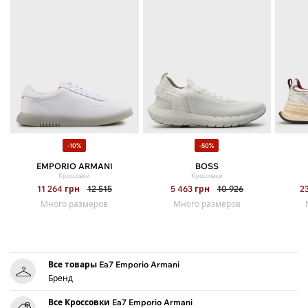
-10%
-50%
EMPORIO ARMANI
BOSS
Кроссовки
Кроссовки
11 264
грн
12 515
5 463
грн
10 926
2
Много размеров
Много размеров
Все товары Ea7 Emporio Armani
Бренд
Все Кроссовки Ea7 Emporio Armani