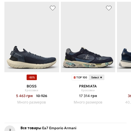
TOP 100
-50%
Select ★
BOSS
PREMIATA
Кроссовки
Кроссовки
5 463
грн
10 926
17 314
грн
3
Много размеров
Много размеров
40,
Все товары Ea7 Emporio Armani