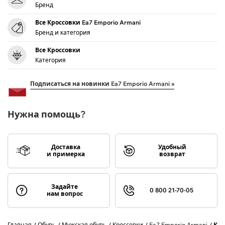
Бренд
Все Кроссовки Ea7 Emporio Armani
Бренд и категория
Все Кроссовки
Категория
Подписаться на новинки Ea7 Emporio Armani »
Нужна помощь?
Доставка
Удобный
и примерка
возврат
Задайте
0 800 21-70-05
нам вопрос
Главная
Обувь
Мужская обувь
Кроссовки
Ea7 Emporio Armani
Кро