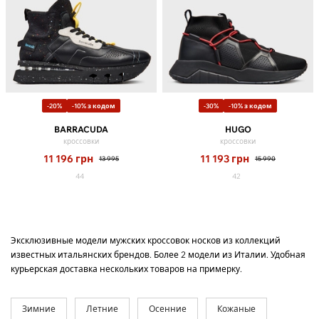
-20%
-10% з кодом
-30%
-10% з кодом
BARRACUDA
HUGO
кроссовки
кроссовки
11 196
грн
11 193
грн
13 995
15 990
44
42
Эксклюзивные модели мужских кроссовок носков из коллекций
известных итальянских брендов. Более 2 модели из Италии. Удобная
курьерская доставка нескольких товаров на примерку.
Зимние
Летние
Осенние
Кожаные