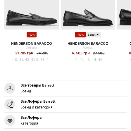
-10%
-40%
Select ★
HENDERSON BARACCO
HENDERSON BARACCO
Лоферы
Лоферы
21 785
грн
24 205
16 505
грн
27 508
40, 41, 42, 42.5, 43, 44
41, 42, 43, 44, 45
Все товары Barrett
Бренд
Все Лоферы Barrett
Бренд и категория
Все Лоферы
Категория