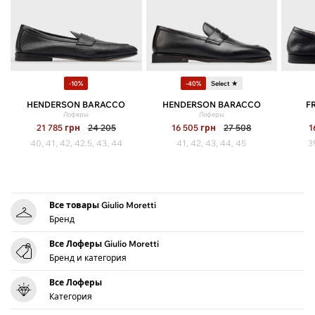
-10%
-40%
Select ★
HENDERSON BARACCO
HENDERSON BARACCO
F
Лоферы
Лоферы
21 785
грн
24 205
16 505
грн
27 508
1
40, 41, 42, 42.5, 43, 44
41, 42, 43, 44, 45
3
Все товары Giulio Moretti
Бренд
Все Лоферы Giulio Moretti
Бренд и категория
Все Лоферы
Категория