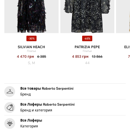
-30%
-65%
SILVIAN HEACH
PATRIZIA PEPE
EL
Платье
Платье
4 470
грн
6 385
4 853
грн
13 866
S, M
44
Все товары Roberto Serpentini
Бренд
Все Лоферы Roberto Serpentini
Бренд и категория
Все Лоферы
Категория