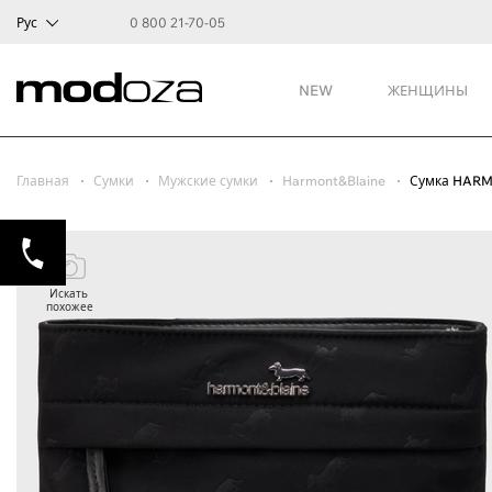
Рус
0 800 21-70-05
NEW
ЖЕНЩИНЫ
Главная
Сумки
Мужские сумки
Harmont&Blaine
Сумка HARM
Искать
похожее