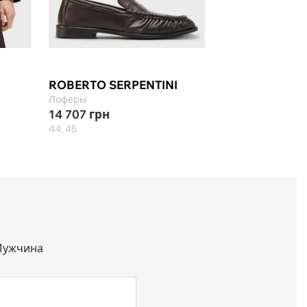
-10%
Select ★
ROBERTO SERPENTINI
BOSS
Лоферы
Ремень
14 707
грн
2 912
грн
3 236
44, 45
95, 105, 110, 115, 120
ужчина