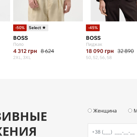
-50%
Select ★
-45%
BOSS
BOSS
Поло
Пиджак
4 312
грн
8 624
18 090
грн
32 890
2XL, 3XL
50, 52, 56, 58
Женщина
М
ЗИВНЫЕ
ЖЕНИЯ