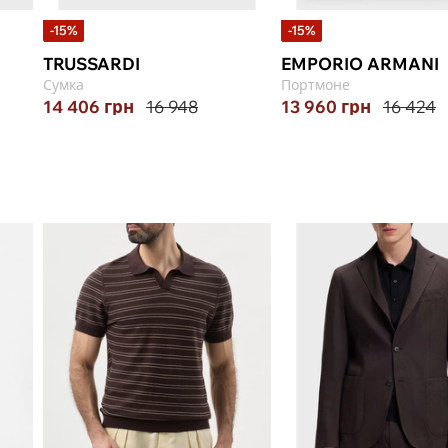
-15%
-15%
TRUSSARDI
EMPORIO ARMANI
Сумка
Портмоне
14 406
грн
16 948
13 960
грн
16 424