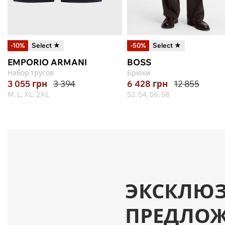
-10%
Select ★
-50%
Select ★
EMPORIO ARMANI
BOSS
Набор трусов
Брюки
3 055
грн
3 394
6 428
грн
12 855
M, L, XL, 2XL
52, 54, 56, 58
ЭКСКЛЮ
ПРЕДЛО