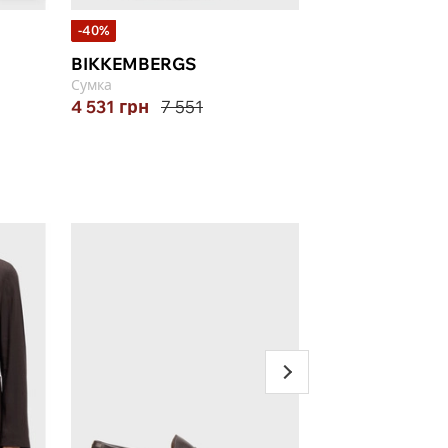
-40%
-20%
BIKKEMBERGS
ARMANI EXCHA
Сумка
Сумка
4 531
грн
7 551
5 876
грн
7 345