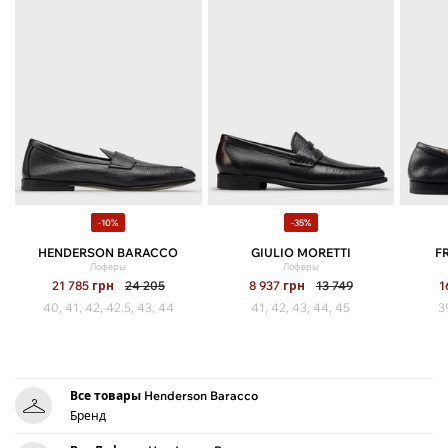
-10%
-35%
HENDERSON BARACCO
GIULIO MORETTI
F
Лоферы
Лоферы
21 785
грн
24 205
8 937
грн
13 749
1
40, 41, 42, 42.5, 43, 44
41, 42, 43, 44, 45
3
Все товары Henderson Baracco
Бренд