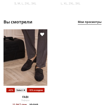
S, M, L, 2XL, 3XL
L, XL, 2XL, 3XL
Вы смотрели
Мои просмотры
-40%
Select ★
-10% з кодом
FABI
Лоферы
11 967
грн
19 945