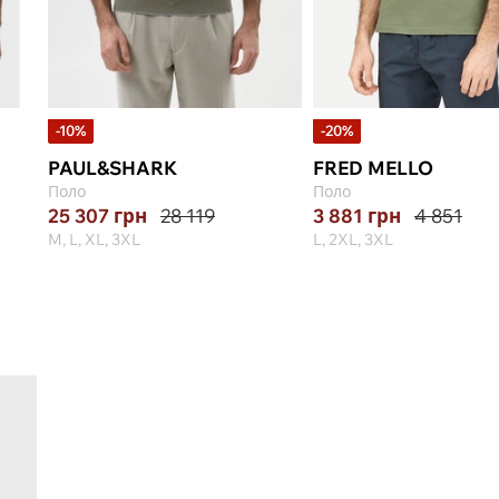
-10%
-20%
PAUL&SHARK
FRED MELLO
Поло
Поло
25 307
грн
28 119
3 881
грн
4 851
M, L, XL, 3XL
L, 2XL, 3XL