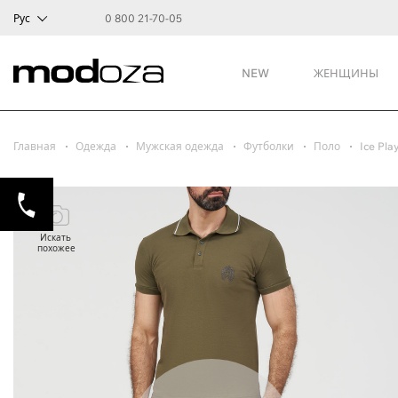
Рус
0 800 21-70-05
NEW
ЖЕНЩИНЫ
Главная
Одежда
Мужская одежда
Футболки
Поло
Ice Pla
Искать
похожее