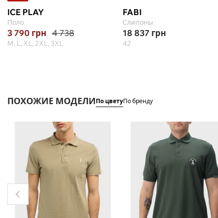
ICE PLAY
FABI
Поло
Слипоны
3 790
грн
4 738
18 837
грн
M, L, XL, 2XL, 3XL
42
ПОХОЖИЕ МОДЕЛИ
По цвету
По бренду