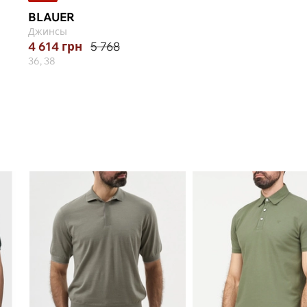
BLAUER
Джинсы
4 614
грн
5 768
36, 38