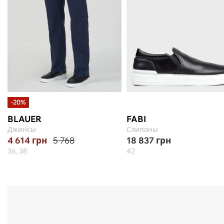
-20%
BLAUER
FABI
Джинсы
Слипоны
4 614
грн
5 768
18 837
грн
36, 38
42