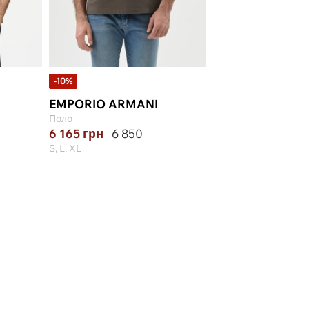
-10%
-45%
EMPORIO ARMANI
EMPORIO ARMA
Поло
Поло
6 165
грн
6 850
5 899
грн
10 72
S, L, XL
M, XL, 2XL