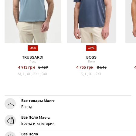
-10%
-45%
TRUSSARDI
BOSS
Поло
Поло
4 913
грн
5 459
4 755
грн
8 645
M, L, XL, 2XL, 3XL
S, L, XL, 2XL
Все товары Maerz
Бренд
Все Поло Maerz
Бренд и категория
Все Поло