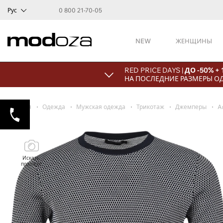
Рус
0 800 21-70-05
NEW
ЖЕНЩИНЫ
RED PRICE DAYS |
ДО -50% +
НА ПОСЛЕДНИЕ РАЗМЕРЫ О
Главная
Одежда
Мужская одежда
Трикотаж
Джемперы
A
Искать
похожее