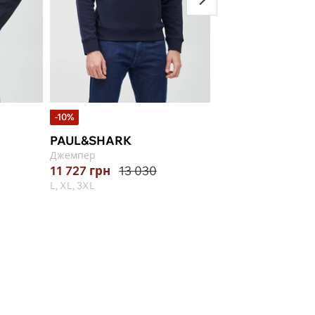
-10%
PAUL&SHARK
BARBOUR
Джемпер
Джемпер
11 727
грн
13 030
9 095
грн
L, XL, 3XL
S, L, 2XL