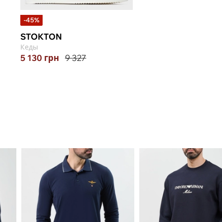
-45%
STOKTON
Кеды
5 130
грн
9 327