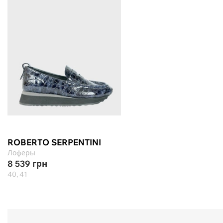
ROBERTO SERPENTINI
Лоферы
8 539
грн
40, 41