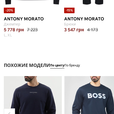
-20%
-15%
ANTONY MORATO
ANTONY MORATO
Джемпер
Брюки
5 778
грн
7 223
3 547
грн
4 173
L, XL
ПОХОЖИЕ МОДЕЛИ
По цвету
По бренду