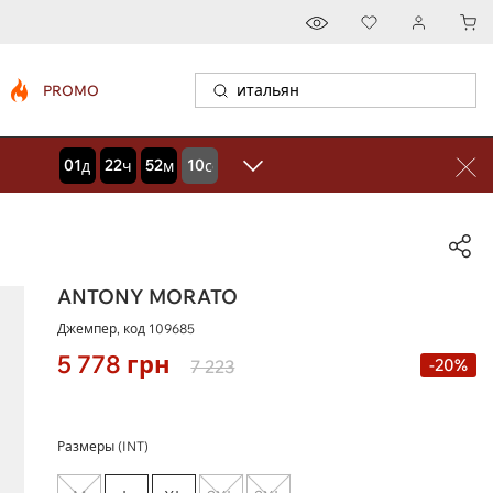
PROMO
01
22
52
09
дней
часов
минут
секунд
ANTONY MORATO
Джемпер, код
109685
5 778
грн
-20%
7 223
Размеры (INT)