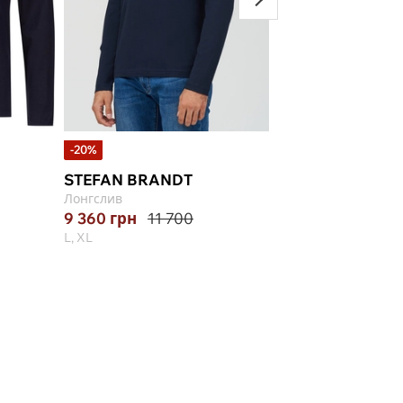
-20%
-20%
STEFAN BRANDT
STEFAN BRAND
Лонгслив
Лонгслив
9 360
грн
11 700
5 200
грн
6 500
L, XL
XL, 2XL