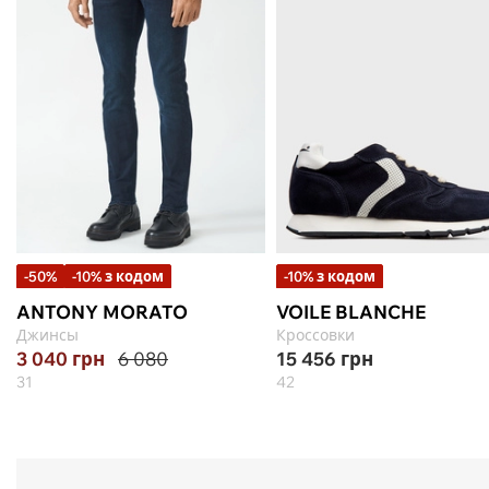
-50%
-10% з кодом
-10% з кодом
ANTONY MORATO
VOILE BLANCHE
Джинсы
Кроссовки
3 040
грн
6 080
15 456
грн
31
42