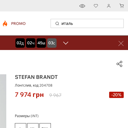
PROMO
02
02
45
02
дней
часов
минут
секунд
STEFAN BRANDT
Лонгслив, код
204708
7 974
грн
-20%
9 967
Размеры (INT)