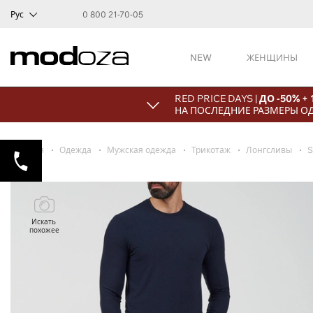
Рус
0 800 21-70-05
NEW
ЖЕНЩИНЫ
RED PRICE DAYS |
ДО -50% +
НА ПОСЛЕДНИЕ РАЗМЕРЫ О
Главная
Одежда
Мужская одежда
Трикотаж
Лонгсливы
S
Искать
похожее