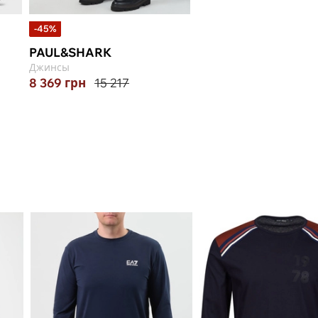
-45%
PAUL&SHARK
Джинсы
8 369
грн
15 217