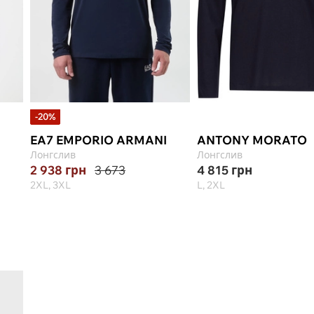
-20%
EA7 EMPORIO ARMANI
ANTONY MORATO
Лонгслив
Лонгслив
2 938
грн
3 673
4 815
грн
2XL, 3XL
L, 2XL