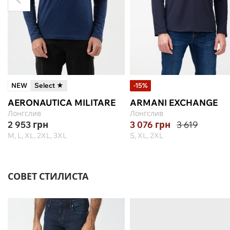
NEW
Select ★
-15%
AERONAUTICA MILITARE
ARMANI EXCHANGE
Лонгслив
Лонгслив
2 953
грн
3 076
грн
3 619
M, L, XL, 2XL, 3XL
S, XL, 2XL
СОВЕТ СТИЛИСТА