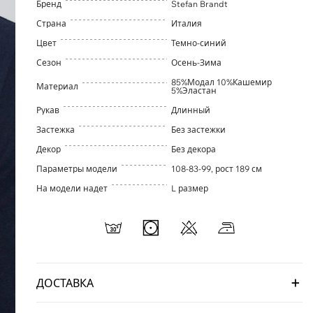
Бренд
Stefan Brandt
Страна
Италия
Цвет
Темно-синий
Сезон
Осень-Зима
85%Модал 10%Кашемир
Материал
5%Эластан
Рукав
Длинный
Застежка
Без застежки
Декор
Без декора
Параметры модели
108-83-99, рост 189 см
На модели надет
L размер
ДОСТАВКА