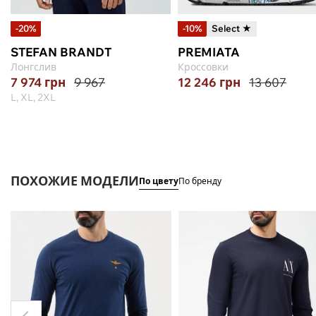
-20%
-10%
Select ★
STEFAN BRANDT
PREMIATA
Лонгслив
Кроссовки
7 974
грн
9 967
12 246
грн
13 607
L, XL, 2XL
ПОХОЖИЕ МОДЕЛИ
По цвету
По бренду