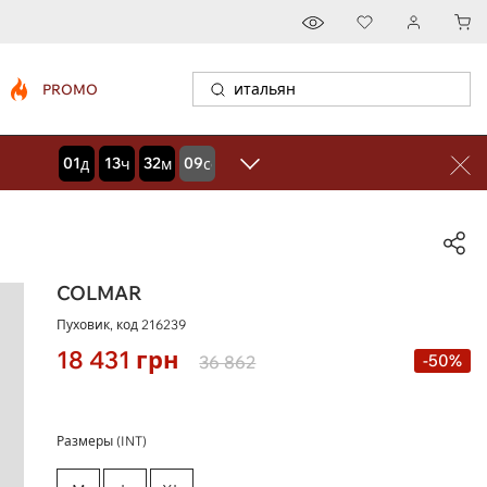
PROMO
01
13
32
08
дней
часов
минут
секунд
COLMAR
Пуховик, код
216239
18 431
грн
-50%
36 862
Размеры (INT)