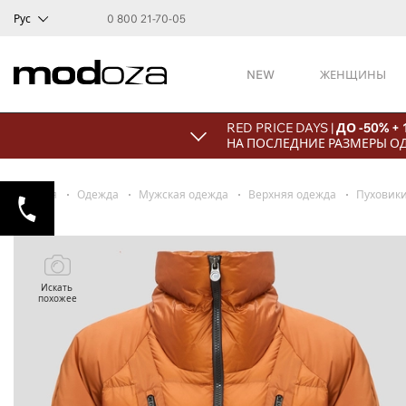
Рус
0 800 21-70-05
NEW
ЖЕНЩИНЫ
RED PRICE DAYS |
ДО -50% +
НА ПОСЛЕДНИЕ РАЗМЕРЫ О
Главная
Одежда
Мужская одежда
Верхняя одежда
Пуховик
Искать
похожее