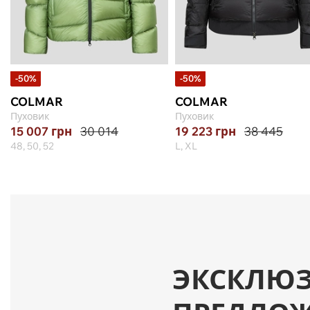
-50%
-50%
COLMAR
COLMAR
Пуховик
Пуховик
15 007
грн
30 014
19 223
грн
38 445
48, 50, 52
L, XL
ЭКСКЛЮ