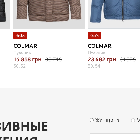
-50%
-25%
COLMAR
COLMAR
Пуховик
Пуховик
16 858
грн
33 716
23 682
грн
31 576
50, 52
50, 54
Женщина
М
ЗИВНЫЕ