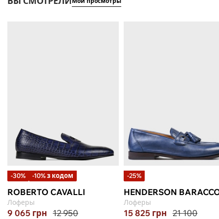
ВЫ СМОТРЕЛИ
Мои просмотры
-30%
-10% з кодом
-25%
ROBERTO CAVALLI
HENDERSON BARACC
Лоферы
Лоферы
9 065
грн
12 950
15 825
грн
21 100