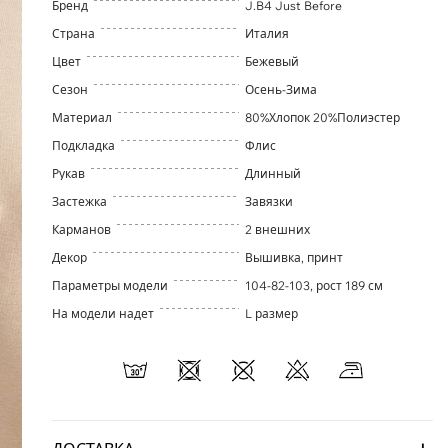
Бренд
J.B4 Just Before
Страна
Италия
Цвет
Бежевый
Сезон
Осень-Зима
Материал
80%Хлопок 20%Полиэстер
Подкладка
Флис
Рукав
Длинный
Застежка
Завязки
Карманов
2 внешних
Декор
Вышивка, принт
Параметры модели
104-82-103, рост 189 см
На модели надет
L размер