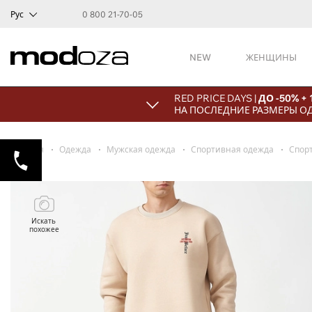
Рус
0 800 21-70-05
NEW
ЖЕНЩИНЫ
RED PRICE DAYS |
ДО -50% +
НА ПОСЛЕДНИЕ РАЗМЕРЫ О
Главная
Одежда
Мужская одежда
Спортивная одежда
Спор
Искать
похожее