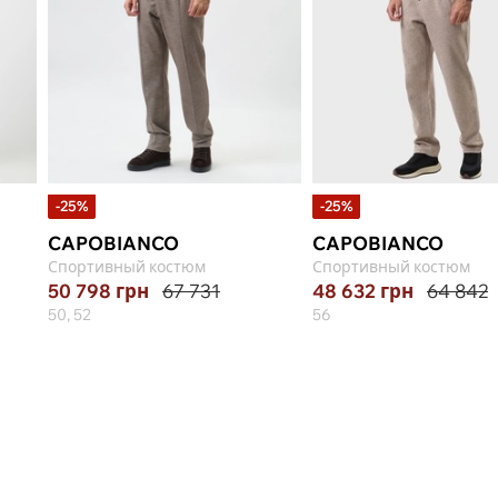
-25%
-25%
CAPOBIANCO
CAPOBIANCO
Спортивный костюм
Спортивный костюм
50 798
грн
67 731
48 632
грн
64 842
50, 52
56