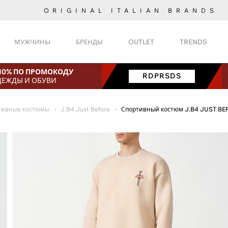
ORIGINAL ITALIAN BRANDS
МУЖЧИНЫ
БРЕНДЫ
OUTLET
TRENDS
 10% ПО ПРОМОКОДУ
RDPRSDS
ДЕЖДЫ И ОБУВИ
тивные костюмы
J.B4 Just Before
Спортивный костюм J.B4 JUST BE