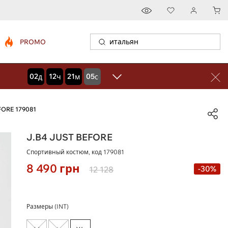
PROMO
02
12
21
03
дней
часов
минут
секунд
FORE 179081
J.B4 JUST BEFORE
Спортивный костюм, код
179081
8 490
грн
-30%
12 128
Размеры (INT)