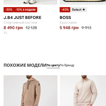
-30%
-10% з кодом
-40%
Select ★
J.B4 JUST BEFORE
BOSS
Спортивный костюм
Кроссовки
8 490
грн
12 128
5 948
грн
9 913
XL
ПОХОЖИЕ МОДЕЛИ
По цвету
По бренду