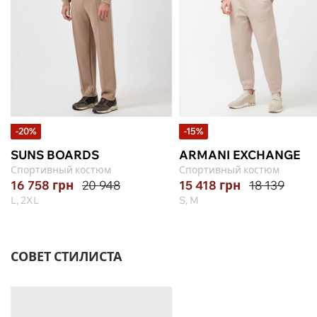
-20%
-15%
SUNS BOARDS
ARMANI EXCHANGE
Спортивный костюм
Спортивный костюм
16 758
грн
20 948
15 418
грн
18 139
L, 2XL
S, M
СОВЕТ СТИЛИСТА