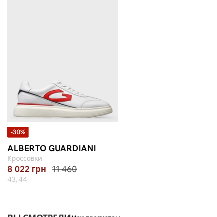
-30%
ALBERTO GUARDIANI
Кроссовки
8 022
грн
11 460
43, 44