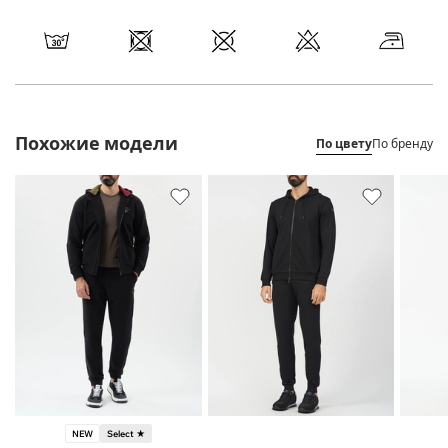
Похожие модели
По цвету
По бренду
NEW
Select ★