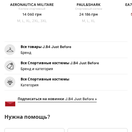
AERONAUTICA MILITARE
PAUL&SHARK
EA7
Костюм спортивный
Cпортивный костюм
14 060
грн
24 186
грн
M, L, XL, 2XL, 3XL
M, L, XL
Все товары J.B4 Just Before
Бренд
Все Спортивные костюмы J.B4 Just Before
Бренд и категория
Все Спортивные костюмы
Категория
Подписаться на новинки J.B4 Just Before »
Нужна помощь?