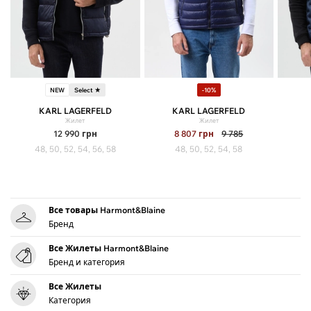
NEW
Select ★
-10%
KARL LAGERFELD
KARL LAGERFELD
Жилет
Жилет
12 990
грн
8 807
грн
9 785
48, 50, 52, 54, 56, 58
48, 50, 52, 54, 58
Все товары Harmont&Blaine
Бренд
Все Жилеты Harmont&Blaine
Бренд и категория
Все Жилеты
Категория