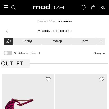
RU
Главная
Обувь
Босоножки
МЕХОВЫЕ БОСОНОЖКИ
1
Бренд
Размер
Цвет
Только Modoza Select ★
3
модели
OUTLET