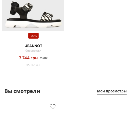
-20%
JEANNOT
босоножки
7 744
грн
9 680
36
39
40
Вы смотрели
Мои просмотры