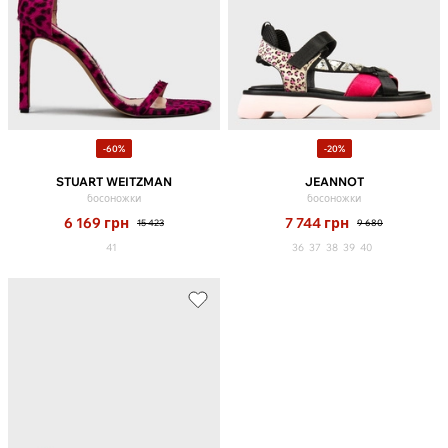
-60%
-20%
STUART WEITZMAN
JEANNOT
босоножки
босоножки
6 169
грн
7 744
грн
15 423
9 680
41
36
37
38
39
40