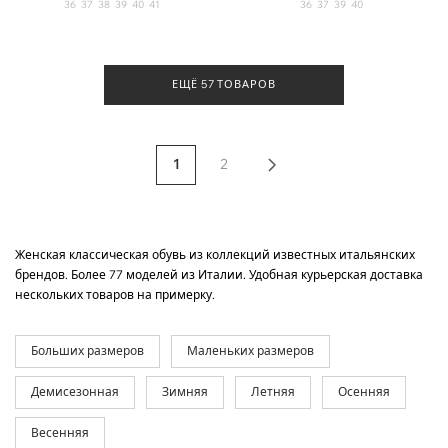
36
37
38
39
40
41
36
37
39
40
ЕЩЁ 57 ТОВАРОВ
1
2
Женская классическая обувь из коллекций известных итальянских
брендов. Более 77 моделей из Италии. Удобная курьерская доставка
нескольких товаров на примерку.
Больших размеров
Маленьких размеров
Демисезонная
Зимняя
Летняя
Осенняя
Весенняя