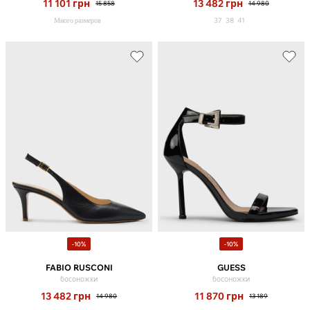
11 101
грн
13 482
грн
15 858
14 980
Много размеров
37
38
41
-10%
-10%
FABIO RUSCONI
GUESS
босоножки
босоножки
13 482
грн
11 870
грн
14 980
13 189