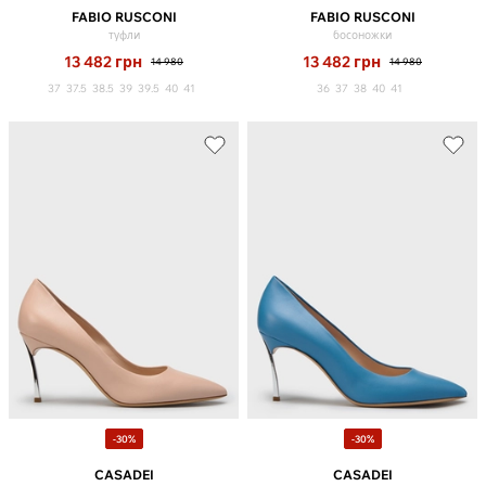
FABIO RUSCONI
FABIO RUSCONI
туфли
босоножки
13 482
грн
13 482
грн
14 980
14 980
37
37.5
38.5
39
39.5
40
41
36
37
38
40
41
-30%
-30%
CASADEI
CASADEI