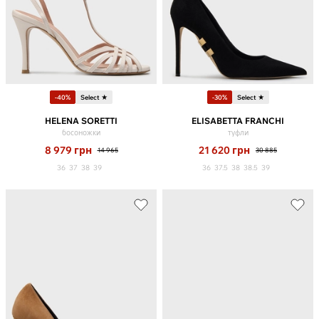
-40%
Select ★
-30%
Select ★
HELENA SORETTI
ELISABETTA FRANCHI
босоножки
туфли
8 979
грн
21 620
грн
14 965
30 885
36
37
38
39
36
37.5
38
38.5
39