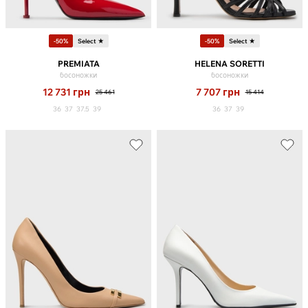
-50%
Select ★
-50%
Select ★
PREMIATA
HELENA SORETTI
босоножки
босоножки
12 731
грн
7 707
грн
25 461
15 414
36
37
37.5
39
36
37
39