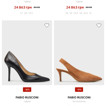
туфли
туфли
24 863
грн
24 863
грн
35 518
35 518
37
38
39.5
38
39
39.5
40
40.5
41
-30%
-10%
FABIO RUSCONI
FABIO RUSCONI
туфли
босоножки