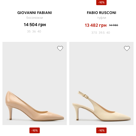
-10%
GIOVANNI FABIANI
FABIO RUSCONI
босоножки
туфли
14 504
грн
13 482
грн
14 980
35
36
40
37.5
39.5
40
-10%
-10%