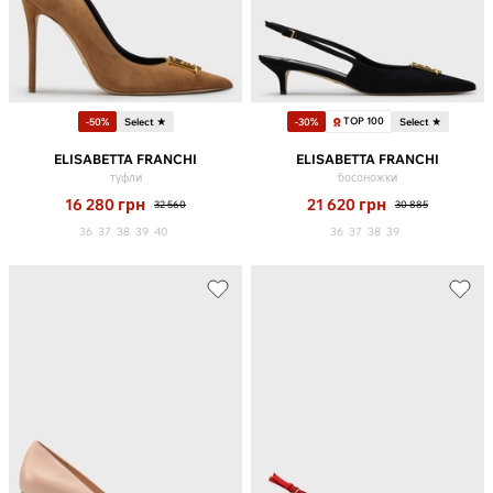
TOP 100
-50%
Select ★
-30%
Select ★
ELISABETTA FRANCHI
ELISABETTA FRANCHI
туфли
босоножки
16 280
грн
21 620
грн
32 560
30 885
36
37
38
39
40
36
37
38
39