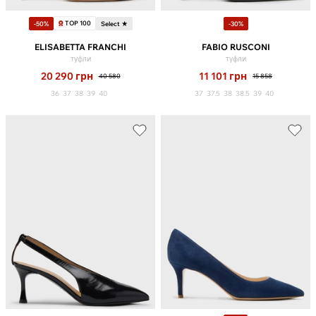
TOP 100
-50%
Select ★
-30%
ELISABETTA FRANCHI
FABIO RUSCONI
туфли
туфли
20 290
грн
11 101
грн
40 580
15 858
36
37
38
39
40
37
37.5
38
38.5
39
40