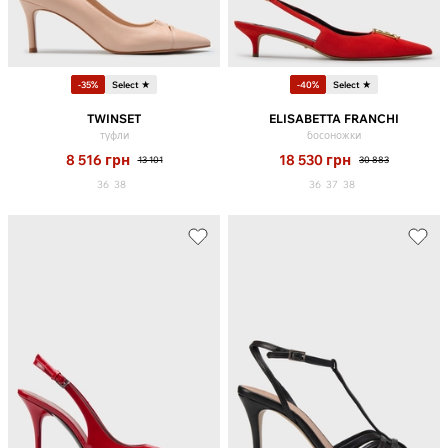
-35%
Select ★
-40%
Select ★
TWINSET
ELISABETTA FRANCHI
туфли
босоножки
8 516
грн
18 530
грн
13 101
30 883
36
38
36
37
38