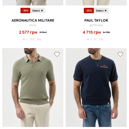
-35%
Select ★
-30%
Select ★
AERONAUTICA MILITARE
PAUL TAYLOR
поло
футболка
2 577
грн
4 715
грн
3 964
6 736
M
L
2XL
3XL
M
L
XL
2XL