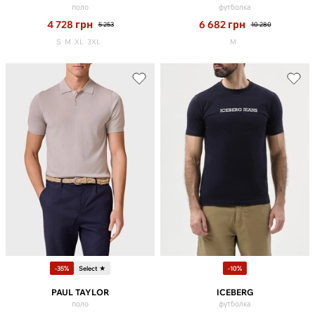
поло
футболка
4 728
грн
6 682
грн
5 253
10 280
S
M
XL
3XL
M
-35%
Select ★
-10%
PAUL TAYLOR
ICEBERG
поло
футболка