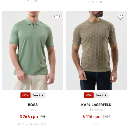
M
L
XL
S
M
L
XL
-50%
Select ★
-35%
Select ★
BOSS
KARL LAGERFELD
поло
футболка
3 766
грн
6 116
грн
7 531
9 409
S
M
L
XL
2XL
3XL
M
L