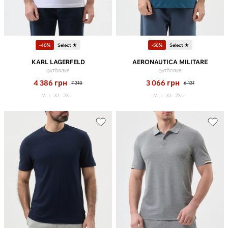
-40%
Select ★
-50%
Select ★
KARL LAGERFELD
AERONAUTICA MILITARE
футболка
футболка
4 386
грн
3 066
грн
7 310
6 131
M
L
XL
2XL
M
L
XL
2XL