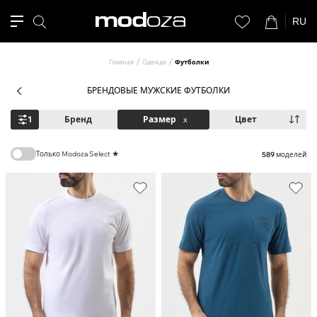
RU
Главная
Одежда
Футболки
БРЕНДОВЫЕ МУЖСКИЕ ФУТБОЛКИ
1
Бренд
Размер
x
Цвет
Только Modoza Select ★
589
моделей