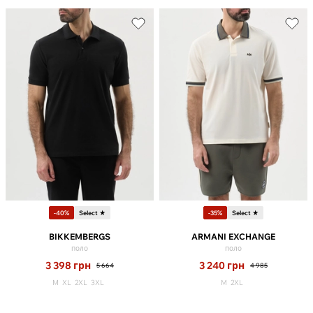
-40%
Select ★
-35%
Select ★
BIKKEMBERGS
ARMANI EXCHANGE
поло
поло
3 398
грн
3 240
грн
5 664
4 985
M
XL
2XL
3XL
M
2XL