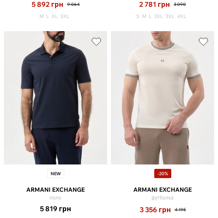
5 892
грн
2 781
грн
9 064
3 090
M
L
XL
3XL
S
M
L
2XL
3XL
4XL
NEW
-20%
ARMANI EXCHANGE
ARMANI EXCHANGE
поло
футболка
5 819
грн
3 356
грн
4 195