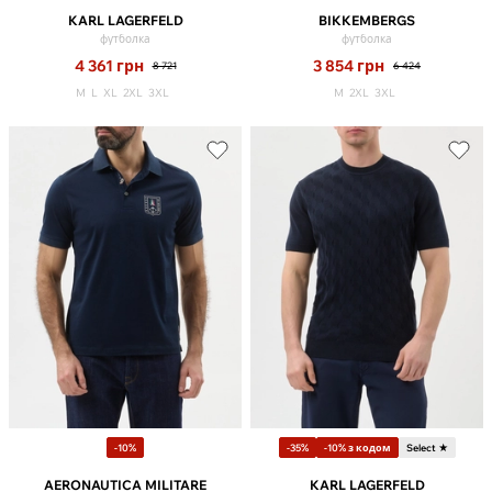
KARL LAGERFELD
BIKKEMBERGS
футболка
футболка
4 361
грн
3 854
грн
8 721
6 424
M
L
XL
2XL
3XL
M
2XL
3XL
-10%
-35%
-10% з кодом
Select ★
AERONAUTICA MILITARE
KARL LAGERFELD