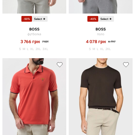
-50%
Select ★
-40%
Select ★
BOSS
BOSS
футболка
поло
3 766
грн
4 078
грн
7 531
6 797
S
M
L
XL
2XL
3XL
S
M
L
XL
2XL