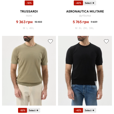
-10%
-40%
Select ★
TRUSSARDI
AERONAUTICA MILITARE
поло
футболка
9 363
грн
5 765
грн
10 403
9 609
M
L
4XL
M
XL
2XL
3XL
-50%
Select ★
-40%
Select ★