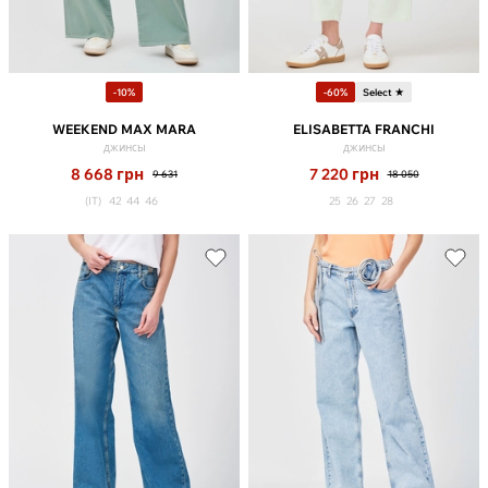
-10%
-60%
Select ★
WEEKEND MAX MARA
ELISABETTA FRANCHI
джинсы
джинсы
8 668
грн
7 220
грн
9 631
18 050
(IT)
42
44
46
25
26
27
28