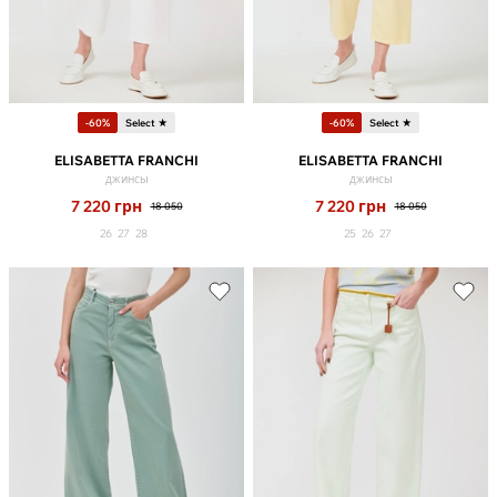
-60%
Select ★
-60%
Select ★
ELISABETTA FRANCHI
ELISABETTA FRANCHI
джинсы
джинсы
7 220
грн
7 220
грн
18 050
18 050
26
27
28
25
26
27