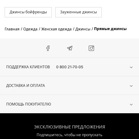
беспроигрышный
вариант. С чем же
Джинсы бойфренды
Зауженные джинсы
сочетать эти
стильные джинсы?
Читайте и
Прямые джинсы
Главная
Одежда
Женская одежда
Джинсы
сохраняйте в
заметках…
В
неофициальной обстановке сочетайте прямые джинсы со
ПОДДЕРЖКА КЛИЕНТОВ
0 800 21-70-05
свитерами, футболками, кэжуальными кофточками и
джемперами. Из обуви выбирайте балетки, кеды, сникерсы.
Кроссовки с такими моделями одевать не стоит.
ДОСТАВКА И ОПЛАТА
Прямые джинсы прекрасно смотрятся и в офисе. Идеальный
вариант – классический жакет, блуза и туфли-лодочки.
ПОМОЩЬ ПОКУПАТЕЛЮ
Если джинсы прямые, но не слишком широкие, штанины
можно закатить. Так они будут смотреться стильно, как с
каблучками, так и обувью на низком ходу.
ЭКСКЛЮЗИВНЫЕ ПРЕДЛОЖЕНИЯ
Купить прямые джинсы можно на Modoza.com – быстро, удобно и
Подпишитесь, чтобы не пропускать
только оригинальные модели. Вы определенно оцените