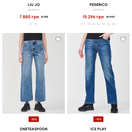
LIU JO
PESERICO
джинсы
джинсы
7 880
грн
15 296
грн
8 755
16 995
29
30
(IT)
38
40
42
44
46
48
-30%
-10%
ONETEASPOON
ICE PLAY