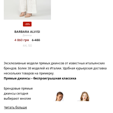
-25%
BARBARA ALVISI
Джинсы
4 860
грн
6 480
44, 50
Эксклюзивные модели прямых джинсов от известных итальянских
брендов. Более 38 моделей из Италии. Удобная курьерская доставка
нескольких товаров на примерку.
Прямые джинсы – беспроигрышная классика
Брендовые прямые
джинсы сегодня
выбирают многие
модницы. И не зря,
Читать больше
ведь это