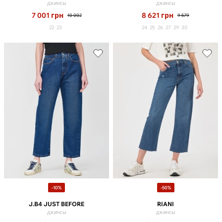
джинсы
джинсы
7 001
грн
8 621
грн
10 002
9 579
22
23
24
25
26
27
29
30
-10%
-50%
J.B4 JUST BEFORE
RIANI
джинсы
джинсы