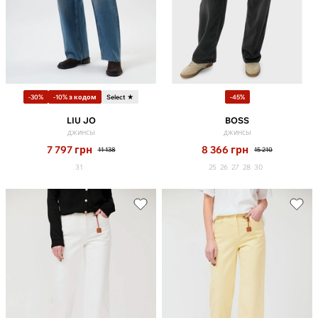
-30%
-10% з кодом
Select ★
-45%
LIU JO
BOSS
джинсы
джинсы
7 797
грн
8 366
грн
11 138
15 210
31
25
26
27
28
30