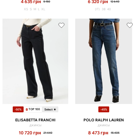
4 635
грн
6 320
грн
5 150
12 640
XS
S
M
L
XL
(IT)
38
40
TOP 100
-50%
Select ★
-45%
ELISABETTA FRANCHI
POLO RALPH LAUREN
джинсы
джинсы
10 720
грн
8 473
грн
21 440
15 405