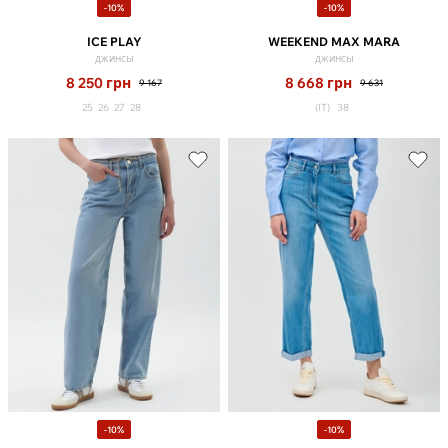
-10%
-10%
ICE PLAY
WEEKEND MAX MARA
джинсы
джинсы
8 250
грн
8 668
грн
9 167
9 631
25
26
27
28
(IT)
38
-10%
-10%