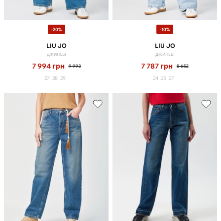
-20%
-10%
LIU JO
LIU JO
джинсы
джинсы
7 994
грн
7 787
грн
9 993
8 652
27
28
29
24
25
27