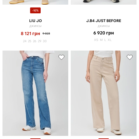
-10%
LIU JO
J.B4 JUST BEFORE
джинсы
джинсы
6 920
грн
8 121
грн
9 023
XS
M
L
XL
24
25
26
29
30