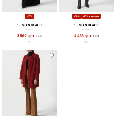
-55%
-30%
-10% з кодом
SILVIAN HEACH
SILVIAN HEACH
жакет
платье
3 569
грн
4 433
грн
7 930
6 333
M
XS