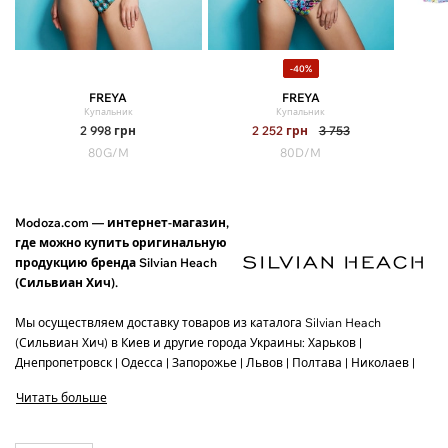
-40%
FREYA
FREYA
Купальник
Купальник
2 998
грн
2 252
грн
3 753
80G/M
80D/M
Modoza.com — интернет-магазин,
где можно купить оригинальную
продукцию бренда Silvian Heach
(Сильвиан Хич).
Мы осуществляем доставку товаров из каталога Silvian Heach
(Сильвиан Хич) в Киев и другие города Украины: Харьков |
Днепропетровск | Одесса | Запорожье | Львов | Полтава | Николаев |
Винница | Херсон | Черкассы.
Читать больше
За 1 раз мы доставляем до 3 пар обуви, или до 5 единиц одежды.