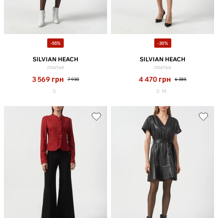
-55%
-30%
SILVIAN HEACH
SILVIAN HEACH
платье
платье
3 569
грн
4 470
грн
7 930
6 385
S
S
M