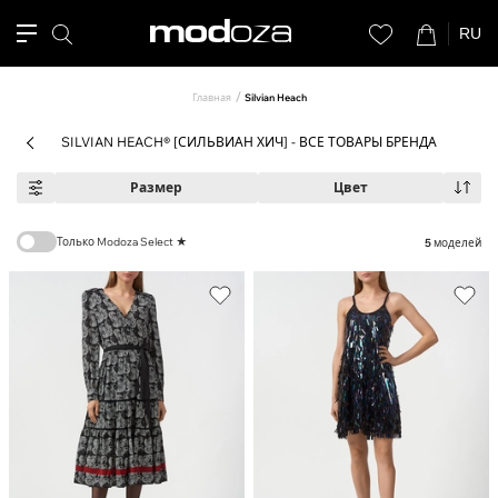
RU
Главная
Silvian Heach
SILVIAN HEACH® [СИЛЬВИАН ХИЧ] - ВСЕ ТОВАРЫ БРЕНДА
Размер
Цвет
Только Modoza Select ★
5
моделей