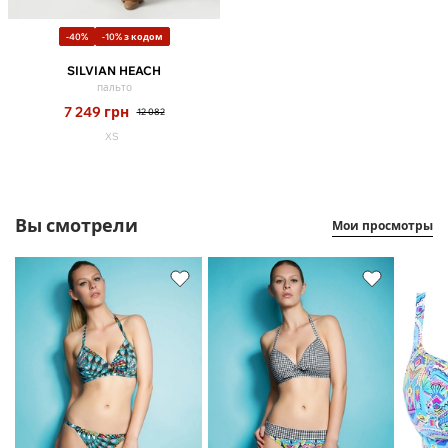
-40%
-10% з кодом
SILVIAN HEACH
пальто
7 249
грн
12 082
XS
Вы смотрели
Мои просмотры