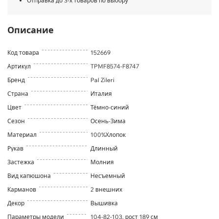
Отправка до 3-х товаров по выбору
Описание
Код товара
152669
Артикул
TPMF8574-F8747
Бренд
Pal Zileri
Страна
Италия
Цвет
Тёмно-синий
Сезон
Осень-Зима
Материал
100%Хлопок
Рукав
Длинный
Застежка
Молния
Вид капюшона
Несъемный
Карманов
2 внешних
Декор
Вышивка
Параметры модели
104-82-103, рост 189 см