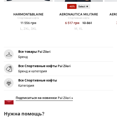
-40%
Select ★
HARMONT&BLAINE
AERONAUTICA MILITARE
AER
Спортивная кофта
Спортивная кофта
11 556
грн
6 517
грн
10 861
L, 2XL, 3XL
M, XL
Все товары Pal Zileri
Бренд
Все Спортивные кофты Pal Zileri
Бренд и категория
Все Спортивные кофты
Категория
Подписаться на новинки Pal Zileri »
Нужна помощь?