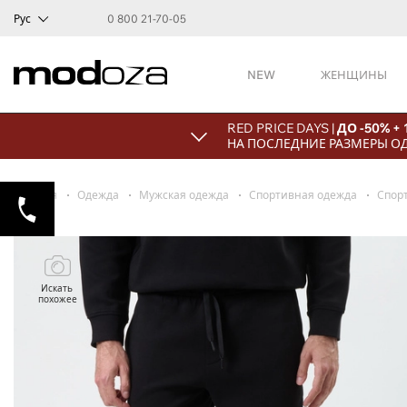
Рус
0 800 21-70-05
NEW
ЖЕНЩИНЫ
RED PRICE DAYS |
ДО -50% +
НА ПОСЛЕДНИЕ РАЗМЕРЫ О
Главная
Одежда
Мужская одежда
Спортивная одежда
Спор
Искать
похожее