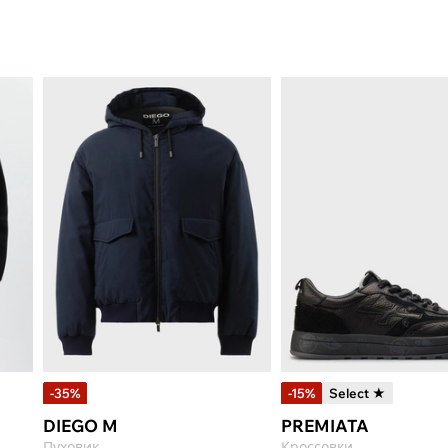
-35%
-15%
Select ★
DIEGO M
PREMIATA
Пуховик
Кроссовки