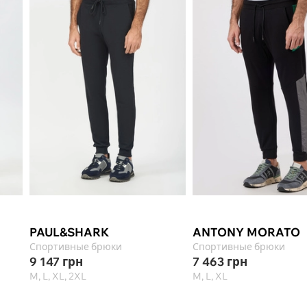
PAUL&SHARK
ANTONY MORATO
Спортивные брюки
Спортивные брюки
9 147
грн
7 463
грн
M, L, XL, 2XL
M, L, XL