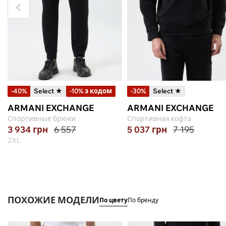
-40%
Select ★
-10% з кодом
-30%
Select ★
ARMANI EXCHANGE
ARMANI EXCHANGE
Спортивные брюки
Спортивная кофта
3 934
грн
6 557
5 037
грн
7 195
2XL
ПОХОЖИЕ МОДЕЛИ
По цвету
По бренду