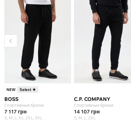
NEW
Select ★
BOSS
C.P. COMPANY
Спортивные брюки
Спортивные брюки
7 117
грн
14 107
грн
S, M, L, XL, 2XL, 3XL
S, M, L, 2XL