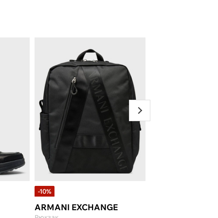
-10%
-20%
Select ★
ARMANI EXCHANGE
ARMANI EXCHA
Рюкзак
Ремень