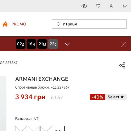
PROMO
02
16
21
21
дней
часов
минут
секунд
GE 227367
ARMANI EXCHANGE
Спортивные брюки, код
227367
3 934
грн
-40%
6 557
Select ★
Размеры (INT)