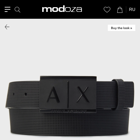
RU
Buy the look »