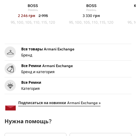
BOSS
BOSS
Ремень
Ремень
2 246
грн
2 995
3 330
грн
95, 100, 105, 110, 115, 120
95, 100, 105, 110, 115, 120
95, 1
Все товары Armani Exchange
Бренд
Все Ремни Armani Exchange
Бренд и категория
Все Ремни
Категория
Подписаться на новинки Armani Exchange »
Нужна помощь?