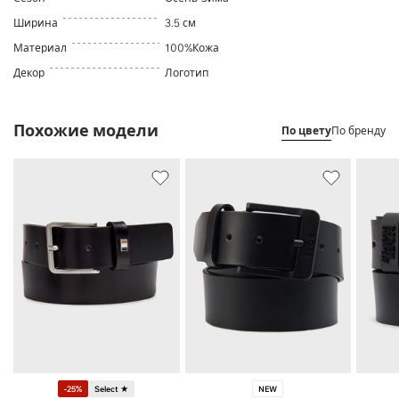
Ширина
3.5 см
Материал
100%Кожа
Декор
Логотип
Похожие модели
По цвету
По бренду
-25%
Select ★
NEW