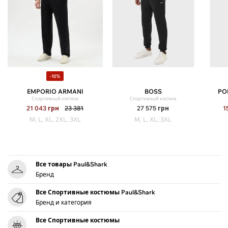
-10%
EMPORIO ARMANI
BOSS
PO
Спортивный костюм
Спортивный костюм
21 043
грн
23 381
27 575
грн
1
M, L, XL, 2XL, 3XL
M, L, XL, 3XL
Все товары Paul&Shark
Бренд
Все Спортивные костюмы Paul&Shark
Бренд и категория
Все Спортивные костюмы