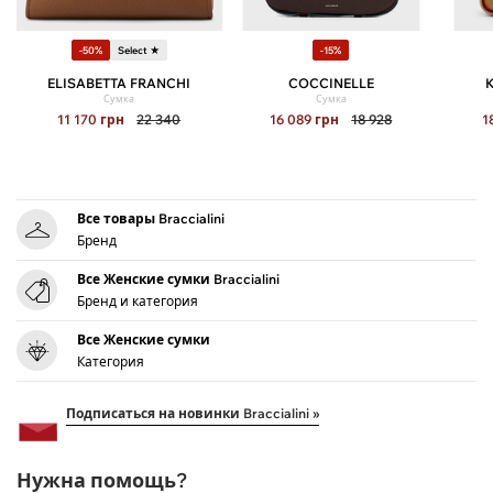
-50%
Select ★
-15%
ELISABETTA FRANCHI
COCCINELLE
Сумка
Сумка
11 170
грн
22 340
16 089
грн
18 928
1
Все товары Braccialini
Бренд
Все Женские сумки Braccialini
Бренд и категория
Все Женские сумки
Категория
Подписаться на новинки Braccialini »
Нужна помощь?