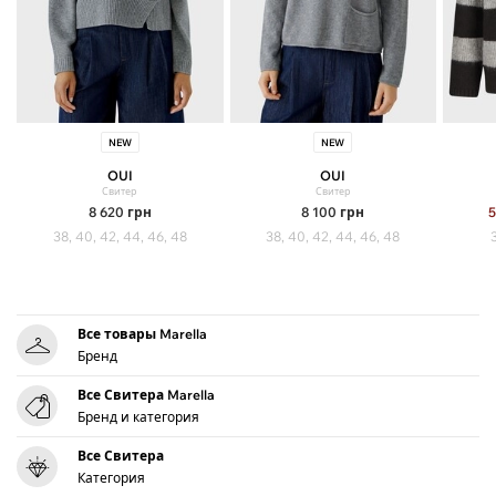
NEW
NEW
OUI
OUI
Свитер
Свитер
8 620
грн
8 100
грн
5
38, 40, 42, 44, 46, 48
38, 40, 42, 44, 46, 48
Все товары Marella
Бренд
Все Свитера Marella
Бренд и категория
Все Свитера
Категория