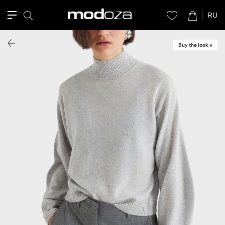
RU
Buy the look »