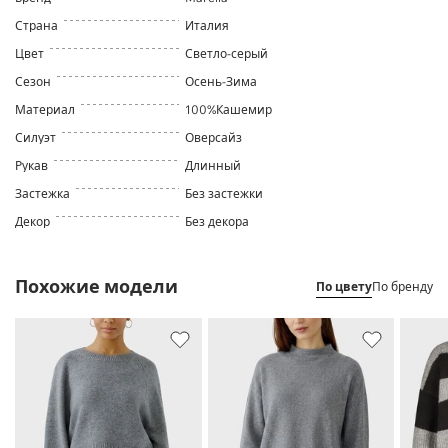
Страна
Италия
Цвет
Светло-серый
Сезон
Осень-Зима
Материал
100%Кашемир
Силуэт
Оверсайз
Рукав
Длинный
Застежка
Без застежки
Декор
Без декора
Похожие модели
По цвету
По бренду