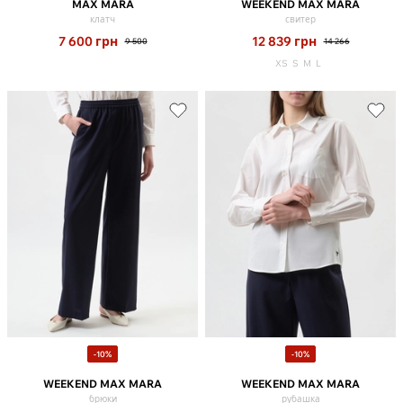
MAX MARA
WEEKEND MAX MARA
клатч
свитер
7 600
грн
12 839
грн
9 500
14 266
XS
S
M
L
-10%
-10%
WEEKEND MAX MARA
WEEKEND MAX MARA
брюки
рубашка