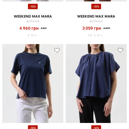
-10%
-10%
WEEKEND MAX MARA
WEEKEND MAX MARA
футболка
футболка
4 960
грн
3 059
грн
5 511
3 399
S
M
L
XS
S
M
L
-10%
-10%