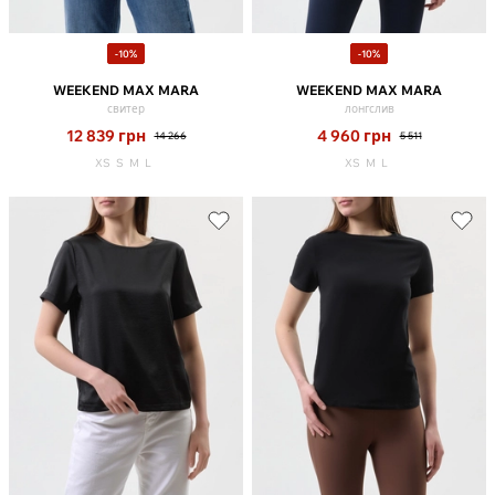
-10%
-10%
WEEKEND MAX MARA
WEEKEND MAX MARA
свитер
лонгслив
12 839
грн
4 960
грн
14 266
5 511
XS
S
M
L
XS
M
L