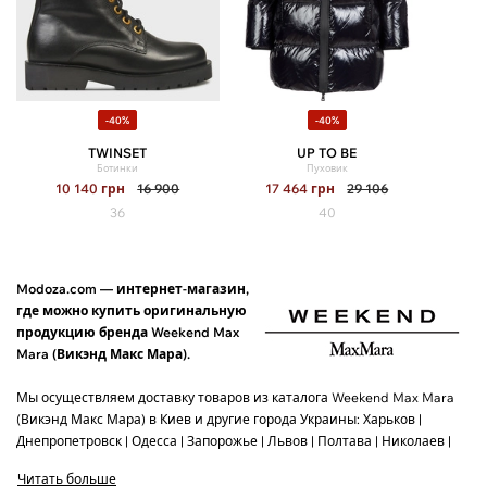
-40%
-40%
TWINSET
UP TO BE
Ботинки
Пуховик
10 140
грн
16 900
17 464
грн
29 106
36
40
Modoza.com — интернет-магазин,
где можно купить оригинальную
продукцию бренда Weekend Max
Mara (Викэнд Макс Мара).
Мы осуществляем доставку товаров из каталога Weekend Max Mara
(Викэнд Макс Мара) в Киев и другие города Украины: Харьков |
Днепропетровск | Одесса | Запорожье | Львов | Полтава | Николаев |
Винница | Херсон | Черкассы.
Читать больше