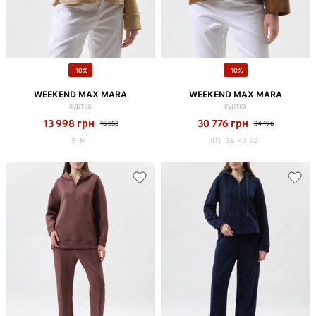
-10%
-10%
WEEKEND MAX MARA
WEEKEND MAX MARA
куртка
куртка
13 998
грн
30 776
грн
15 553
34 196
S
M
(IT)
38
40
42