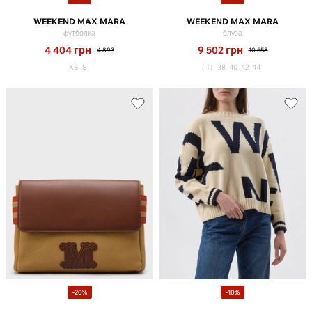
WEEKEND MAX MARA
WEEKEND MAX MARA
футболка
блуза
4 404
грн
9 502
грн
4 893
10 558
XS
S
(IT)
38
40
42
44
-20%
-10%