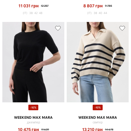
11 031
грн
8 807
грн
12 257
9 785
(IT)
38
42
48
(IT)
38
40
44
-10%
-10%
WEEKEND MAX MARA
WEEKEND MAX MARA
джемпер
свитер
10 475
грн
13 210
грн
11 639
14 678