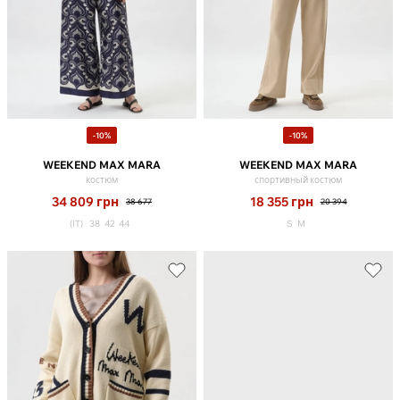
-10%
-10%
WEEKEND MAX MARA
WEEKEND MAX MARA
костюм
спортивный костюм
34 809
грн
18 355
грн
38 677
20 394
(IT)
38
42
44
S
M