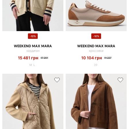
-10%
-10%
WEEKEND MAX MARA
WEEKEND MAX MARA
кардиган
кроссовки
15 481
грн
10 104
грн
17 201
11 227
M
L
39