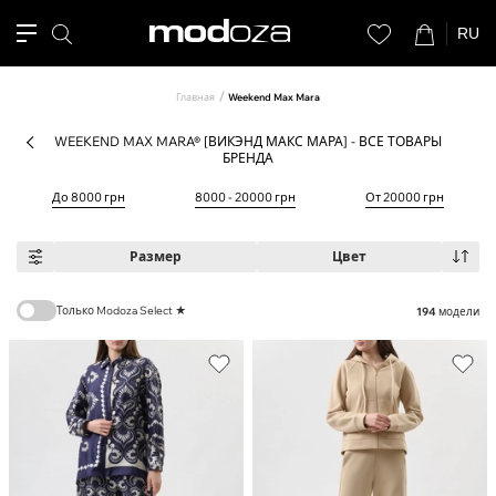
RU
Главная
Weekend Max Mara
WEEKEND MAX MARA® [ВИКЭНД МАКС МАРА] - ВСЕ ТОВАРЫ
БРЕНДА
До 8000 грн
8000 - 20000 грн
От 20000 грн
Размер
Цвет
Только Modoza Select ★
194
модели