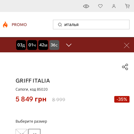
PROMO
03
01
42
35
дней
часов
минут
секунд
GRIFF ITALIA
Сапоги, код
85020
5 849
грн
-35%
8 999
Выберите размер