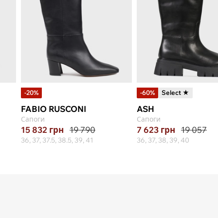
-20%
-60%
Select ★
FABIO RUSCONI
ASH
Сапоги
Сапоги
15 832
грн
19 790
7 623
грн
19 057
36, 37, 37.5, 38.5, 39, 41
36, 37, 38, 39, 40