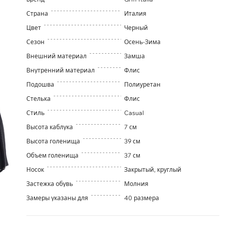
Страна
Италия
Цвет
Черный
Сезон
Осень-Зима
Внешний материал
Замша
Внутренний материал
Флис
Подошва
Полиуретан
Стелька
Флис
Стиль
Casual
Высота каблука
7 см
Высота голенища
39 см
Объем голенища
37 см
Носок
Закрытый, круглый
Застежка обувь
Молния
Замеры указаны для
40 размера