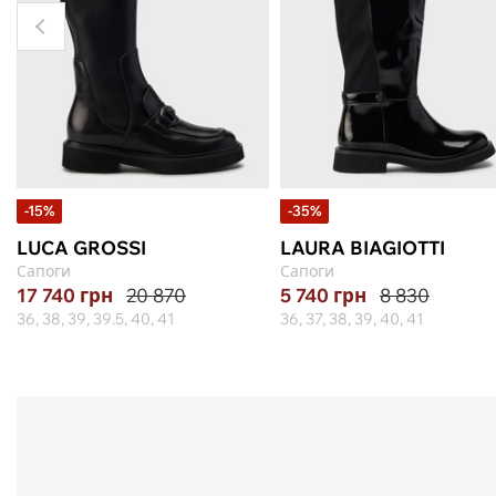
-15%
-35%
LUCA GROSSI
LAURA BIAGIOTTI
Сапоги
Сапоги
17 740
грн
20 870
5 740
грн
8 830
36, 38, 39, 39.5, 40, 41
36, 37, 38, 39, 40, 41