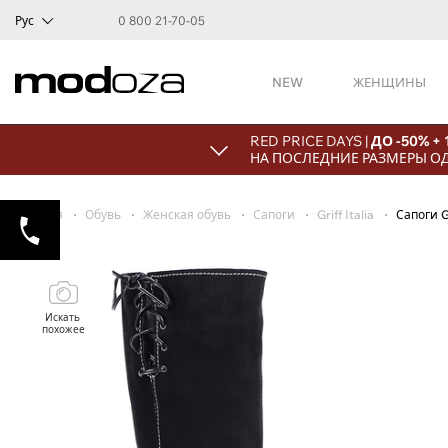
Рус
0 800 21-70-05
NEW
ЖЕНЩИНЫ
RED PRICE DAYS |
ДО -50% +
НА ПОСЛЕДНИЕ РАЗМЕРЫ О
Главная
Обувь
Женская обувь
Сапоги
Griff Italia
Сапоги G
Искать
похожее