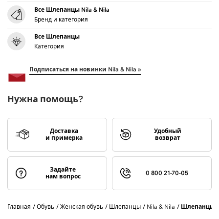
Все Шлепанцы Nila & Nila
Бренд и категория
Все Шлепанцы
Категория
Подписаться на новинки Nila & Nila »
Нужна помощь?
Доставка
Удобный
и примерка
возврат
Задайте
0 800 21-70-05
нам вопрос
Главная
Обувь
Женская обувь
Шлепанцы
Nila & Nila
Шлепанцы NI