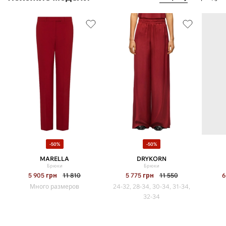
-50%
-50%
MARELLA
DRYKORN
Брюки
Брюки
5 905
грн
11 810
5 775
грн
11 550
6
Много размеров
24-32, 28-34, 30-34, 31-34,
32-34