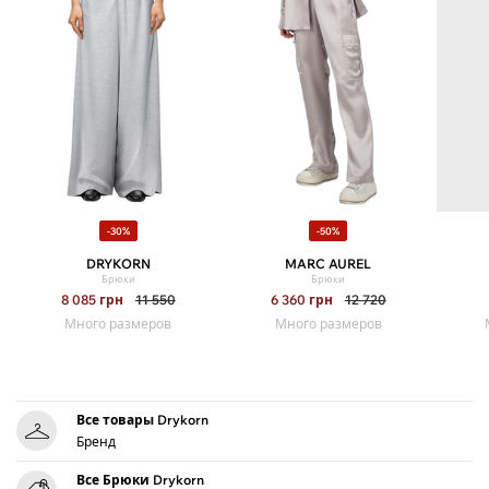
-30%
-50%
DRYKORN
MARC AUREL
Брюки
Брюки
8 085
грн
11 550
6 360
грн
12 720
Много размеров
Много размеров
Все товары Drykorn
Бренд
Все Брюки Drykorn