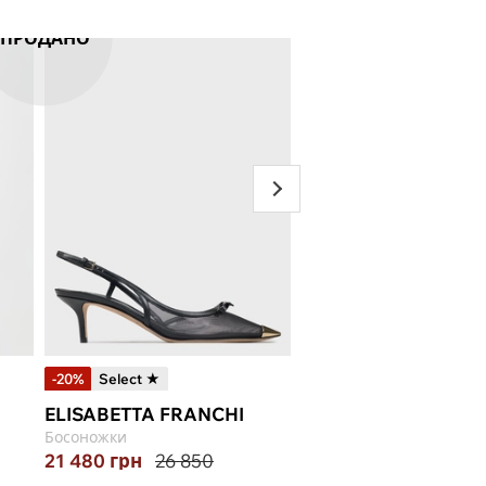
ПРОДАНО
-20%
Select ★
-40%
Select ★
ELISABETTA FRANCHI
ELISABETTA FRANC
Босоножки
Серьги
21 480
грн
26 850
5 930
грн
9 883