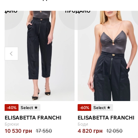
ОДАНО
ПРОДАНО
-40%
Select ★
-60%
Select ★
ELISABETTA FRANCHI
ELISABETTA FRANCHI
Брюки
Боди
10 530
грн
17 550
4 820
грн
12 050