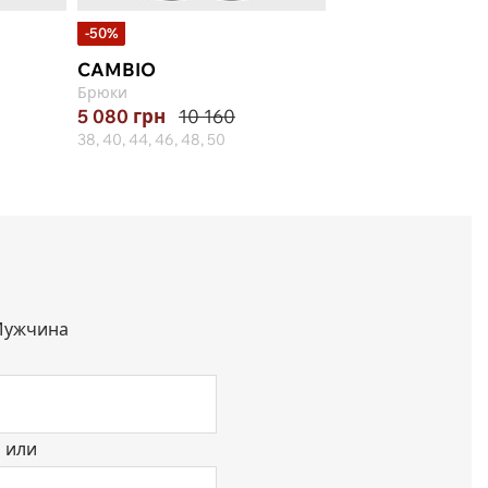
-50%
-50%
CAMBIO
BRAX
Брюки
Брюки
5 080
грн
10 160
4 750
грн
9 500
38, 40, 44, 46, 48, 50
38, 40, 42, 44, 48, 50
ужчина
или