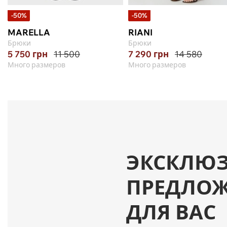
-50%
-50%
MARELLA
RIANI
Брюки
Брюки
5 750
грн
11 500
7 290
грн
14 580
Много размеров
Много размеров
ЭКСКЛЮ
ПРЕДЛО
ДЛЯ ВАС