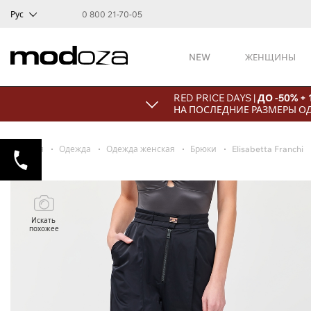
Рус
0 800 21-70-05
NEW
ЖЕНЩИНЫ
RED PRICE DAYS |
ДО -50% +
НА ПОСЛЕДНИЕ РАЗМЕРЫ О
Главная
Одежда
Одежда женская
Брюки
Elisabetta Franchi
Искать
похожее