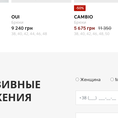
-50%
OUI
CAMBIO
Брюки
Брюки
9 240
грн
5 675
грн
11 350
38, 40, 42, 44, 46, 48
38, 40, 42, 46, 48, 50
Женщина
М
ЗИВНЫЕ
ЖЕНИЯ