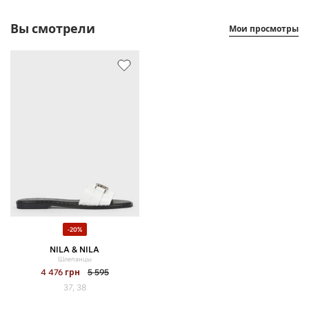
Вы смотрели
Мои просмотры
-20%
NILA & NILA
Шлепанцы
4 476
грн
5 595
37, 38