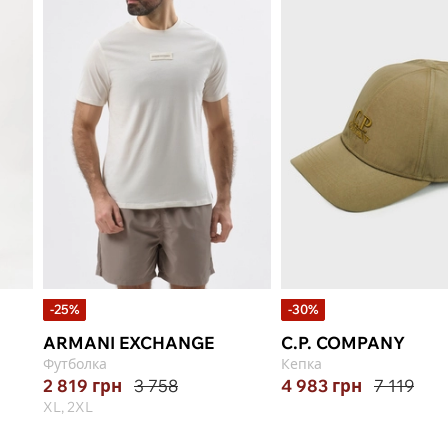
-25%
-30%
ARMANI EXCHANGE
C.P. COMPANY
Футболка
Кепка
2 819
грн
3 758
4 983
грн
7 119
XL, 2XL