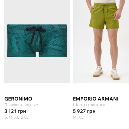
GERONIMO
EMPORIO ARMANI
Плавки пляжные
Шорты пляжные
3 121
грн
5 927
грн
S, M, XL, 2XL
M, XL