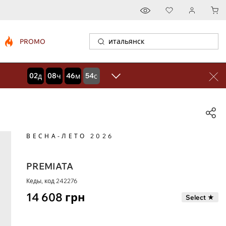
PROMO
02
08
46
53
дней
часов
минут
секунд
ВЕСНА-ЛЕТО 2026
PREMIATA
Кеды, код
242276
14 608
грн
Select ★