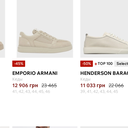
-45%
-50%
TOP 100
Selec
EMPORIO ARMANI
HENDERSON BARA
Кеды
Кеды
12 906
грн
23 465
11 033
грн
22 066
41, 42, 43, 44, 45, 46
39, 41, 42, 43, 44, 45