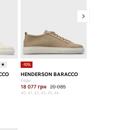
t ★
-10%
-30%
CCO
HENDERSON BARACCO
DOUCAL'S
Кеды
Кеды
18 077
грн
20 085
17 508
грн
25 0
40, 41, 42, 43, 45, 46
40, 41, 42, 42.5, 43