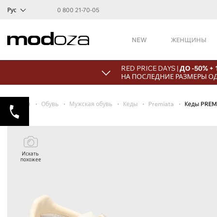
Рус
0 800 21-70-05
NEW
ЖЕНЩИНЫ
RED PRICE DAYS |
ДО -50% +
НА ПОСЛЕДНИЕ РАЗМЕРЫ О
Главная
Обувь
Мужская обувь
Кеды
Premiata
Кеды PREM
Искать
похожее