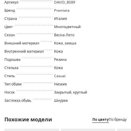
Артикул
DAVID_8089
Бренд
Premiata
Страна
Италия
Цвет
Многоцветный
Сезон
Весна-Лето
Внешний материал
Кожа, замша
Внутренний материал
Кожа
Подошва
Резина
Стелька
Кожа
Стиль
Casual
Тип обуви
Низкие
Носок
Закрытый, круглый
Застежка обувь
Шнурки
Похожие модели
По цвету
По бренду