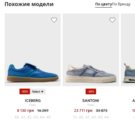
Похожие модели
По цвету
По бренду
-50%
Select ★
-30%
ICEBERG
SANTONI
A
Кеды
Кеды
8 130
грн
16 259
23 711
грн
33 873
1
40, 41, 42, 43, 44, 45
12, 40, 41, 42, 43, 44