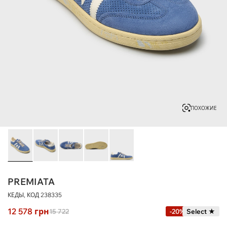
ПОХОЖИЕ
PREMIATA
КЕДЫ, КОД
238335
12 578
грн
15 722
-20%
Select ★