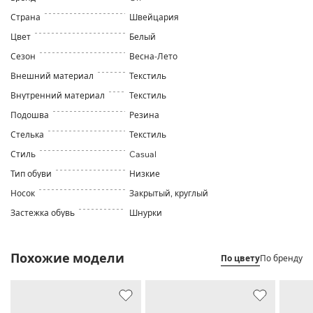
Страна
Швейцария
Цвет
Белый
Сезон
Весна-Лето
Внешний материал
Текстиль
Внутренний материал
Текстиль
Подошва
Резина
Стелька
Текстиль
Стиль
Casual
Тип обуви
Низкие
Носок
Закрытый, круглый
Застежка обувь
Шнурки
Похожие модели
По цвету
По бренду