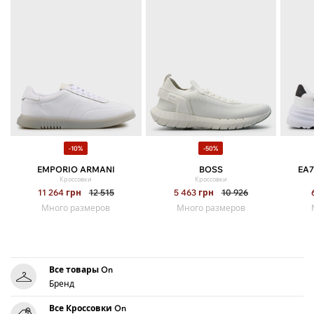
-10%
-50%
EMPORIO ARMANI
BOSS
EA7
Кроссовки
Кроссовки
11 264
грн
12 515
5 463
грн
10 926
Много размеров
Много размеров
Все товары On
Бренд
Все Кроссовки On