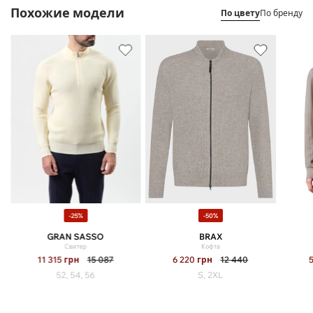
Похожие модели
По цвету
По бренду
-25%
-50%
GRAN SASSO
BRAX
Свитер
Кофта
11 315
грн
15 087
6 220
грн
12 440
52, 54, 56
S, 2XL