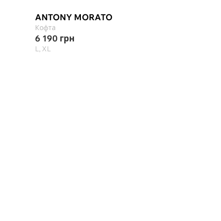
-25%
ANTONY MORATO
C.P. COMPANY
Кофта
Кофта
6 190
грн
19 332
грн
25 7
L, XL
XL, 2XL