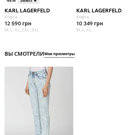
NEW
Select ★
KARL LAGERFELD
KARL LAGERFELD
Кофта
Кофта
12 590
грн
10 349
грн
M, L, XL, 2XL, 3XL
M, L, XL
ВЫ СМОТРЕЛИ
Мои просмотры