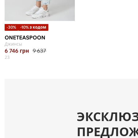
-30%
-10% з кодом
ONETEASPOON
Джинсы
6 746
грн
9 637
23
ЭКСКЛЮ
ПРЕДЛО