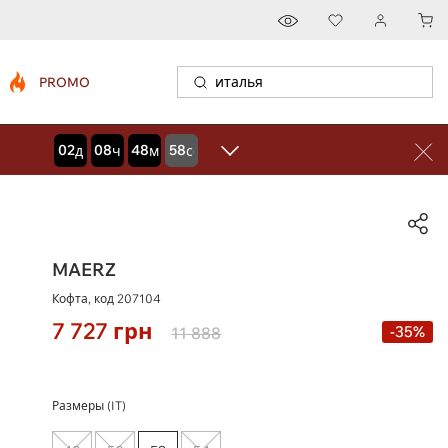
PROMO
02
08
48
57
дней
часов
минут
секунд
MAERZ
Кофта, код
207104
7 727
грн
-35%
11 888
Размеры (IT)