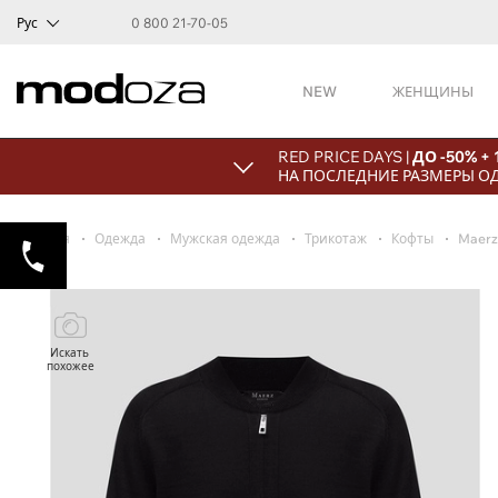
Рус
0 800 21-70-05
NEW
ЖЕНЩИНЫ
RED PRICE DAYS |
ДО -50% +
НА ПОСЛЕДНИЕ РАЗМЕРЫ О
Главная
Одежда
Мужская одежда
Трикотаж
Кофты
Maerz
Искать
похожее