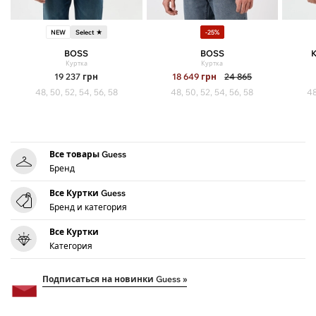
NEW
Select ★
-25%
BOSS
BOSS
Куртка
Куртка
19 237
грн
18 649
грн
24 865
48, 50, 52, 54, 56, 58
48, 50, 52, 54, 56, 58
48
Все товары Guess
Бренд
Все Куртки Guess
Бренд и категория
Все Куртки
Категория
Подписаться на новинки Guess »