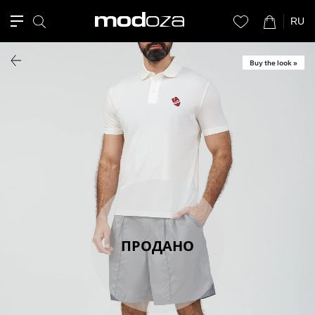
RU
Buy the look »
ПРОДАНО