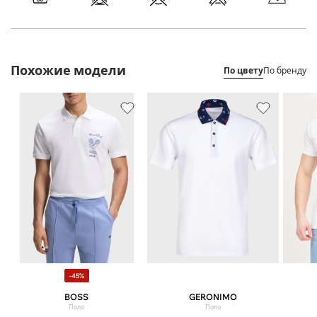
Похожие модели
По цвету
По бренду
-45%
BOSS
GERONIMO
Поло
Поло