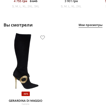
4 755
грн
8 645
3 901
грн
S, M, L, XL, 2XL, 3XL
S, M, L, XL, 2XL
Вы смотрели
Мои просмотры
-50%
GERARDINA DI MAGGIO
Сапоги