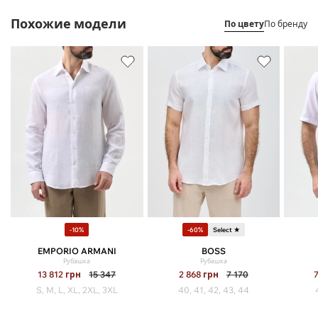
Похожие модели
По цвету
По бренду
-10%
-60%
Select ★
EMPORIO ARMANI
BOSS
Рубашка
Рубашка
13 812
грн
15 347
2 868
грн
7 170
S, M, L, XL, 2XL, 3XL
40, 41, 42, 43, 44