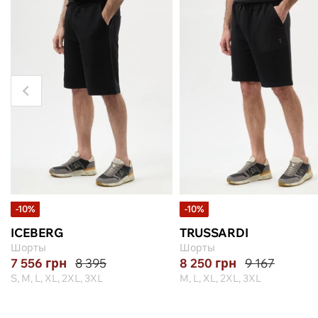
-10%
-10%
ICEBERG
TRUSSARDI
Шорты
Шорты
7 556
грн
8 395
8 250
грн
9 167
S, M, L, XL, 2XL, 3XL
M, L, XL, 2XL, 3XL