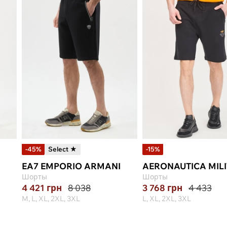
-45%
Select ★
-15%
EA7 EMPORIO ARMANI
AERONAUTICA MIL
Шорты
Шорты
4 421
грн
8 038
3 768
грн
4 433
M, L, XL, 2XL, 3XL
L, XL, 2XL, 3XL