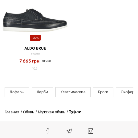
-30%
ALDO BRUE
туфли
7 665
грн
10 950
40.5
Лоферы
Дерби
Классические
Броги
Оксфорд
Туфли
Главная
Обувь
Мужская обувь