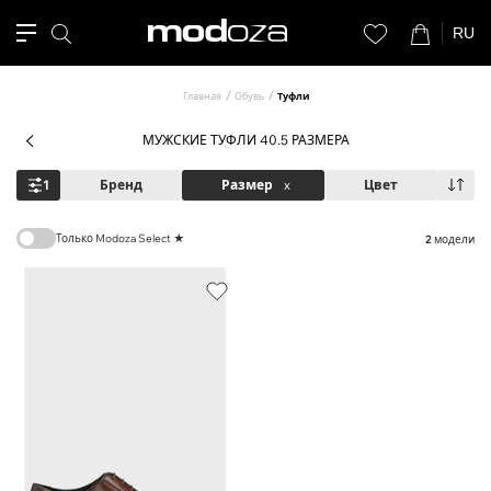
RU
Главная
Обувь
Туфли
МУЖСКИЕ ТУФЛИ 40.5 РАЗМЕРА
1
Бренд
Размер
x
Цвет
Только Modoza Select ★
2
модели