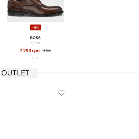
-45%
BOSS
дерби
7 293
грн
13 260
40.5
OUTLET