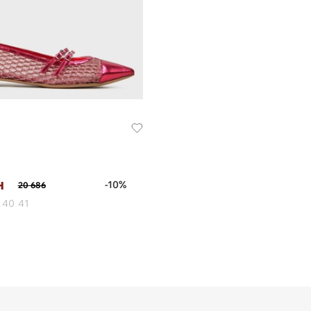
н
-10%
20 686
40
41