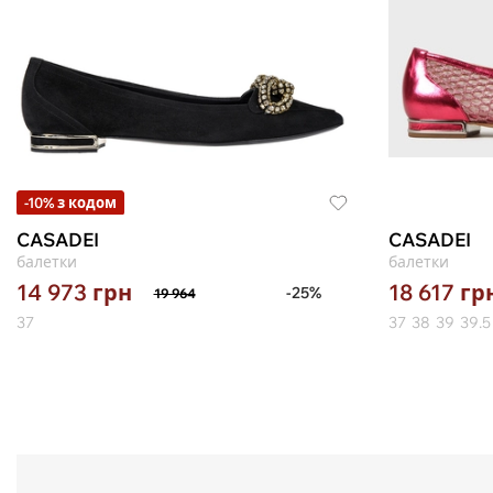
-10% з кодом
CASADEI
CASADEI
балетки
балетки
14 973
грн
18 617
гр
-25%
19 964
37
37
38
39
39.5