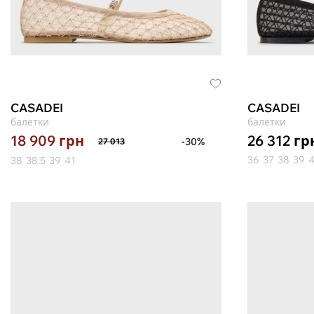
CASADEI
CASADEI
балетки
балетки
26 312
гр
18 909
грн
-30%
27 013
36
37
38
39
4
38
38.5
39
41