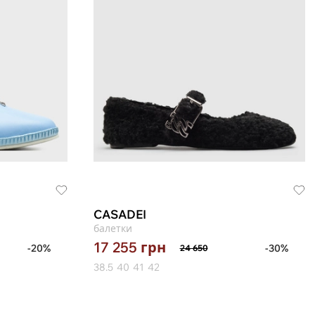
CASADEI
балетки
17 255
грн
-20%
-30%
24 650
38.5
40
41
42