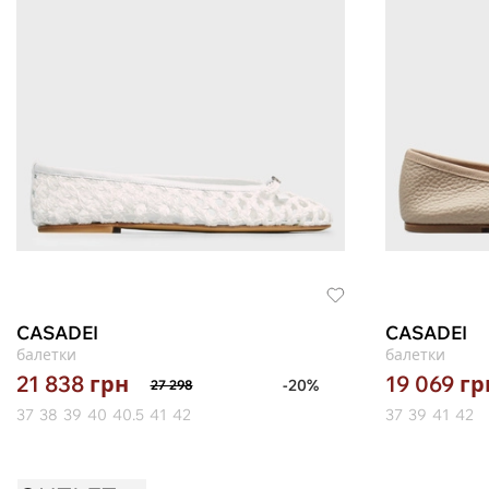
CASADEI
CASADEI
балетки
балетки
21 838
грн
19 069
гр
-20%
27 298
37
38
39
40
40.5
41
42
37
39
41
42