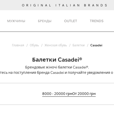
ORIGINAL ITALIAN BRANDS
МУЖЧИНЫ
БРЕНДЫ
OUTLET
TRENDS
Главная
Обувь
Женская обувь
Балетки
Casadei
Балетки Casadei®
Брендовые жіночі балетки Casadei®.
есь на поступления
бренда Casadei и получайте уведомления о 
8000 - 20000 грн
От 20000 грн