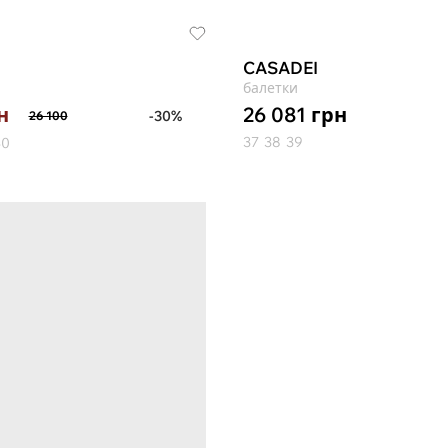
CASADEI
балетки
26 081
грн
н
-30%
26 100
37
38
39
40