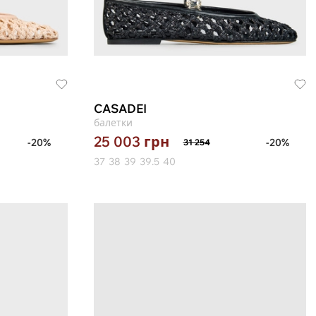
CASADEI
балетки
25 003
грн
-20%
-20%
31 254
37
38
39
39.5
40