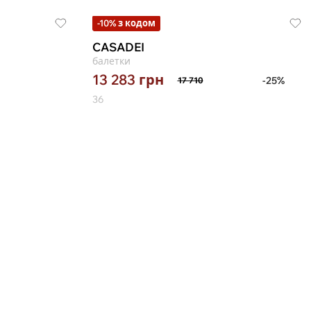
-10% з кодом
CASADEI
балетки
13 283
грн
-25%
17 710
36