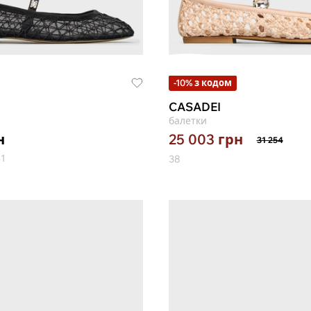
-10% з кодом
CASADEI
балетки
н
25 003
грн
31 254
1
38