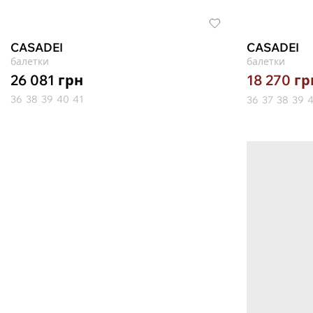
CASADEI
CASADEI
балетки
балетки
26 081
грн
18 270
гр
36
38
39
40
41
36
37
38
39