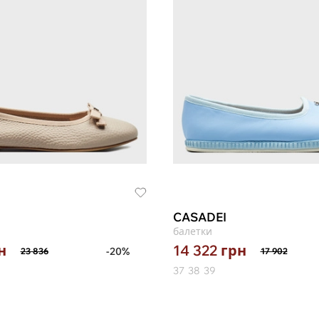
CASADEI
балетки
н
14 322
грн
-20%
23 836
17 902
37
38
39